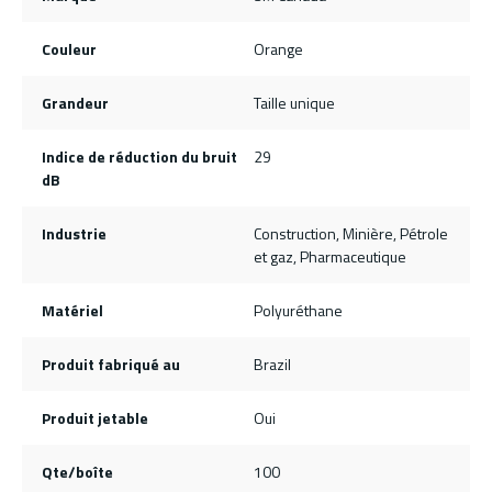
Couleur
Orange
Grandeur
Taille unique
Indice de réduction du bruit
29
dB
Industrie
Construction, Minière, Pétrole
et gaz, Pharmaceutique
Matériel
Polyuréthane
Produit fabriqué au
Brazil
Produit jetable
Oui
Qte/boîte
100