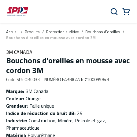
Aller au contenu principal
Skip to menu
Skip to footer
Panier
Rechercher
0 Items
Accueil
/
Produits
/
Protection auditive
/
Bouchons d’oreilles
/
Bouchons d’oreilles en mousse avec cordon 3M
3M CANADA
Bouchons d’oreilles en mousse avec
cordon 3M
Code SPI
:
OBC033
NUMÉRO FABRICANT
:
7100099848
Marque
:
3M Canada
Couleur
:
Orange
Grandeur
:
Taille unique
Indice de réduction du bruit dB
:
29
Industrie
:
Construction, Minière, Pétrole et gaz,
Pharmaceutique
Matériel
:
Polyuréthane