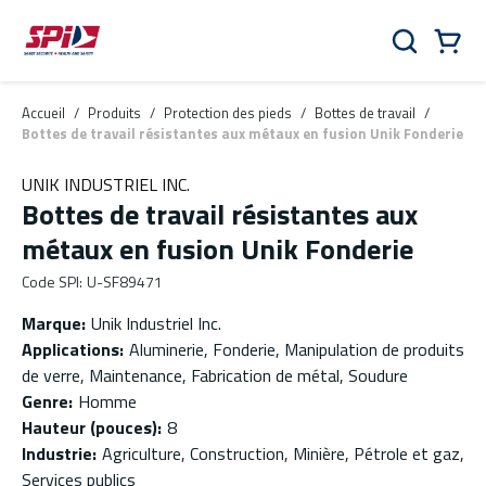
Aller au contenu principal
Skip to menu
Skip to footer
Panier
Rechercher
0 Items
Accueil
/
Produits
/
Protection des pieds
/
Bottes de travail
/
Bottes de travail résistantes aux métaux en fusion Unik Fonderie
UNIK INDUSTRIEL INC.
Bottes de travail résistantes aux
métaux en fusion Unik Fonderie
Code SPI
:
U-SF89471
Marque
:
Unik Industriel Inc.
Applications
:
Aluminerie, Fonderie, Manipulation de produits
de verre, Maintenance, Fabrication de métal, Soudure
Genre
:
Homme
Hauteur (pouces)
:
8
Industrie
:
Agriculture, Construction, Minière, Pétrole et gaz,
Services publics