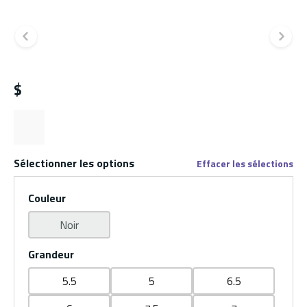
Diapositive précédente
Di
$
Sélectionner les options
Effacer les sélections
Couleur
Noir
Grandeur
5.5
5
6.5