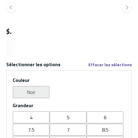
Diapositive précédente
Di
$
Sélectionner les options
Effacer les sélections
Couleur
Noir
Grandeur
4
5
6
7.5
7
8.5