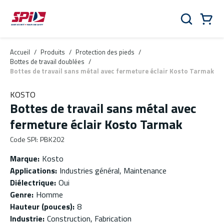
Aller au contenu principal
Skip to menu
Skip to footer
Panier
Rechercher
0 Items
Accueil
/
Produits
/
Protection des pieds
/
Bottes de travail doublées
/
Bottes de travail sans métal avec fermeture éclair Kosto Tarmak
KOSTO
Bottes de travail sans métal avec
fermeture éclair Kosto Tarmak
Code SPI
:
PBK202
Marque
:
Kosto
Applications
:
Industries général, Maintenance
Diélectrique
:
Oui
Genre
:
Homme
Hauteur (pouces)
:
8
Industrie
:
Construction, Fabrication