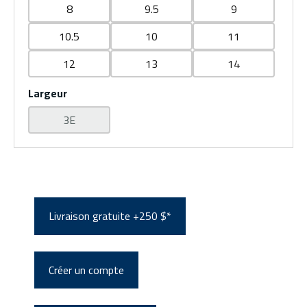
8
9.5
9
10.5
10
11
12
13
14
Largeur
3E
Livraison gratuite +250 $*
Créer un compte