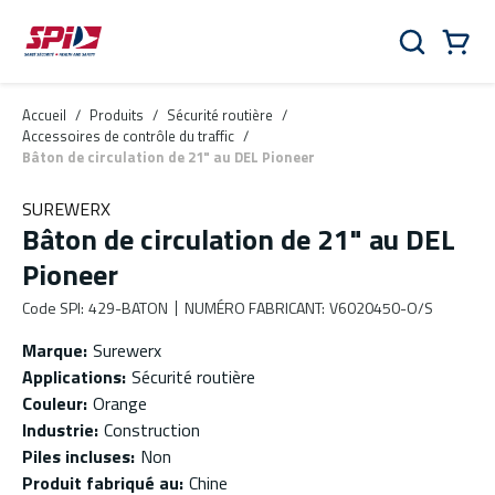
Aller au contenu principal
Skip to menu
Skip to footer
Panier
Rechercher
0 Items
Accueil
/
Produits
/
Sécurité routière
/
Accessoires de contrôle du traffic
/
Bâton de circulation de 21" au DEL Pioneer
SUREWERX
Bâton de circulation de 21" au DEL
Pioneer
Code SPI
:
429-BATON
NUMÉRO FABRICANT
:
V6020450-O/S
Marque
:
Surewerx
Applications
:
Sécurité routière
Couleur
:
Orange
Industrie
:
Construction
Piles incluses
:
Non
Produit fabriqué au
:
Chine