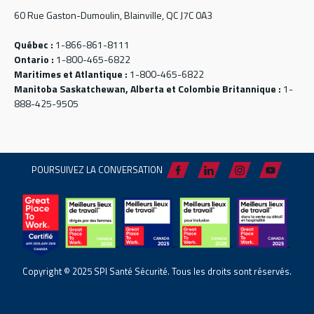
60 Rue Gaston-Dumoulin, Blainville, QC J7C 0A3
Québec :
1-866-861-8111
Ontario :
1-800-465-6822
Maritimes et Atlantique :
1-800-465-6822
Manitoba Saskatchewan, Alberta et Colombie Britannique :
1-
888-425-9505
POURSUIVEZ LA CONVERSATION
Copyright © 2025 SPI Santé Sécurité. Tous les droits sont réservés.