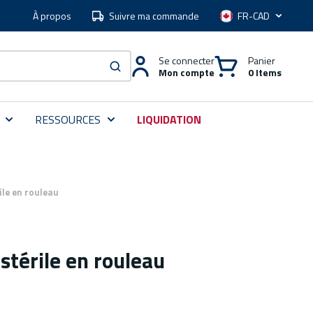
À propos
Suivre ma commande
Langue
Se connecter
Panier
Mon compte
0 Items
soumettre une recherche
RESSOURCES
LIQUIDATION
le en rouleau
stérile en rouleau