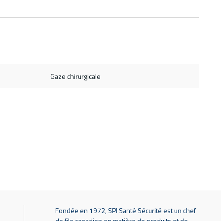
Gaze chirurgicale
Fondée en 1972, SPI Santé Sécurité est un chef
de file canadien en matière de produits et de