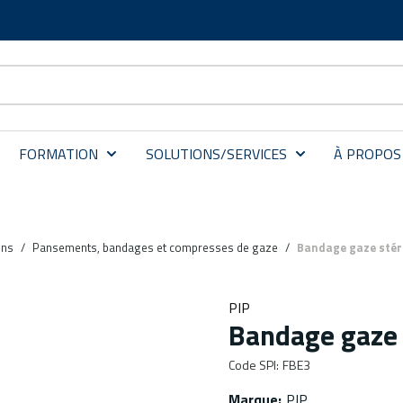
FORMATION
SOLUTIONS/SERVICES
À PROPOS
ins
/
Pansements, bandages et compresses de gaze
/
Bandage gaze stéri
PIP
Bandage gaze 
Code SPI
:
FBE3
Marque
:
PIP