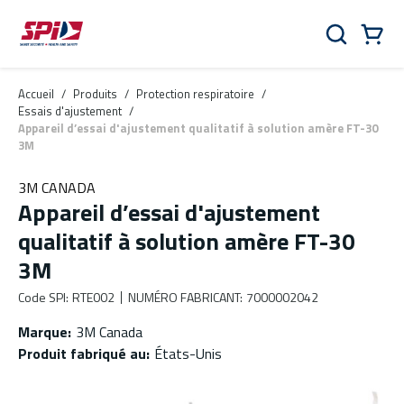
Aller au contenu principal
Skip to menu
Skip to footer
Panier
Rechercher
0 Items
Accueil
/
Produits
/
Protection respiratoire
/
Essais d'ajustement
/
Appareil d’essai d'ajustement qualitatif à solution amère FT-30
3M
3M CANADA
Appareil d’essai d'ajustement
qualitatif à solution amère FT-30
3M
Code SPI
:
RTE002
NUMÉRO FABRICANT
:
7000002042
Marque
:
3M Canada
Produit fabriqué au
:
États-Unis