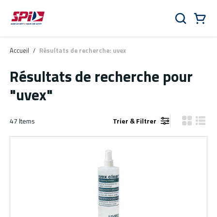
Aller au contenu principal
Skip to menu
Skip to footer
Panier
Rechercher
0 Items
Accueil
/
Résultats de recherche: uvex
Résultats de recherche
pour
"uvex"
47
Items
Trier & Filtrer
Vue grille
Vue de