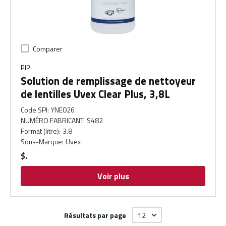
Comparer
PIP
Solution de remplissage de nettoyeur
de lentilles Uvex Clear Plus, 3,8L
Code SPI
:
YNE026
NUMÉRO FABRICANT
:
S482
Format (litre)
:
3.8
Sous-Marque
:
Uvex
$
Voir plus
Résultats par page