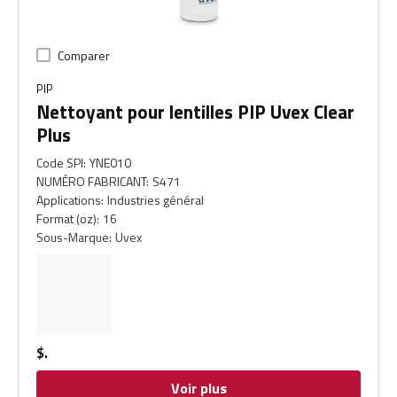
Comparer
PIP
Nettoyant pour lentilles PIP Uvex Clear
Plus
Code SPI
:
YNE010
NUMÉRO FABRICANT
:
S471
Applications
:
Industries général
Format (oz)
:
16
Sous-Marque
:
Uvex
$
Voir plus