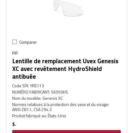
Comparer
PIP
Lentille de remplacement Uvex Genesis
XC avec revêtement HydroShield
antibuée
Code SPI
:
YRE113
NUMÉRO FABRICANT
:
S6950HS
Nom du modèle
:
Genesis XC
Normes relatives à la protection des yeux et du visage
:
ANSI Z87.1, CSA Z94.3
Produit fabriqué au
:
États-Unis
$