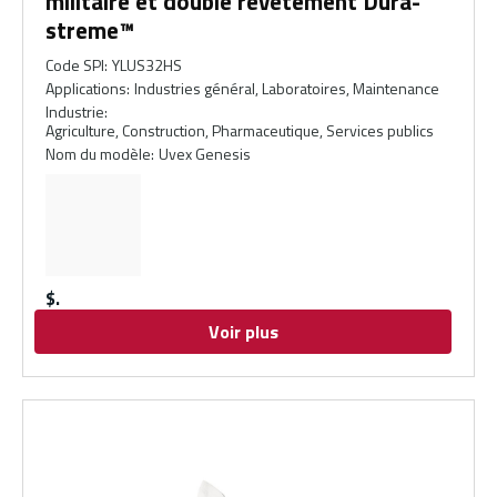
militaire et double revêtement Dura-
streme™
Code SPI
:
YLUS32HS
Applications
:
Industries général, Laboratoires, Maintenance
Industrie
:
Agriculture, Construction, Pharmaceutique, Services publics
Nom du modèle
:
Uvex Genesis
$
Voir plus