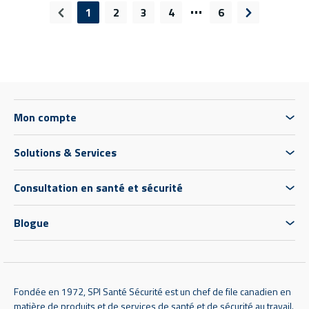
…
1
2
3
4
6
Page précédente
Page suivan
Mon compte
Solutions & Services
Consultation en santé et sécurité
Blogue
Fondée en 1972, SPI Santé Sécurité est un chef de file canadien en
matière de produits et de services de santé et de sécurité au travail.