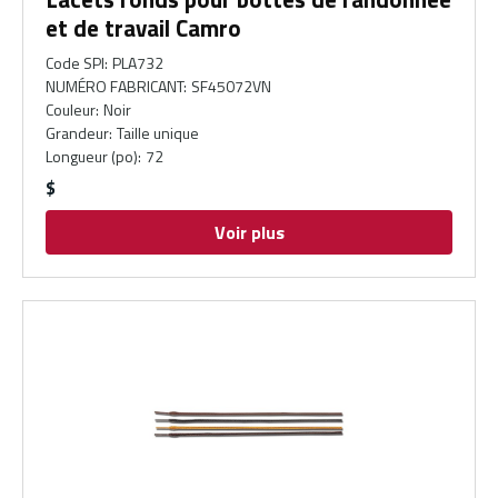
et de travail Camro
Code SPI
:
PLA732
NUMÉRO FABRICANT
:
SF45072VN
Couleur
:
Noir
Grandeur
:
Taille unique
Longueur (po)
:
72
$
Voir plus