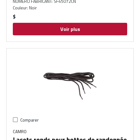
NUMÉRO FABRICANT
:
SF45072CN
Couleur
:
Noir
$
Voir plus
Comparer
CAMRO
Lacets ronds pour bottes de randonnée