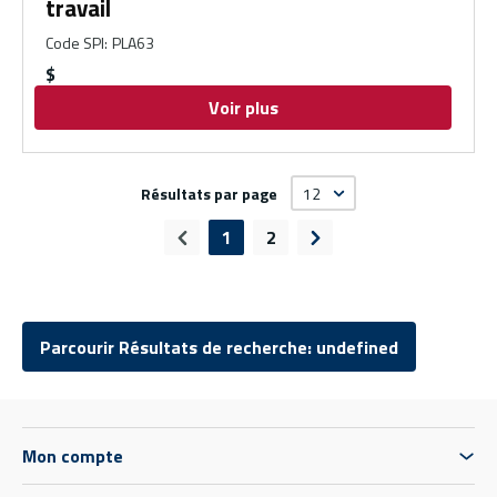
travail
Code SPI
:
PLA63
$
Voir plus
Résultats par page
1
2
Page précédente
Page suivante
Parcourir Résultats de recherche: undefined
Mon compte