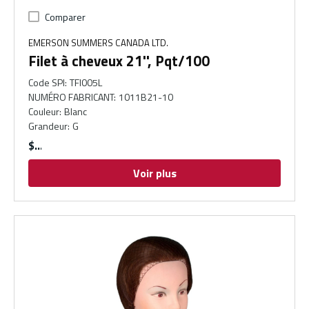
Comparer
EMERSON SUMMERS CANADA LTD.
Filet à cheveux 21'', Pqt/100
Code SPI
:
TFI005L
NUMÉRO FABRICANT
:
1011B21-10
Couleur
:
Blanc
Grandeur
:
G
$
Voir plus